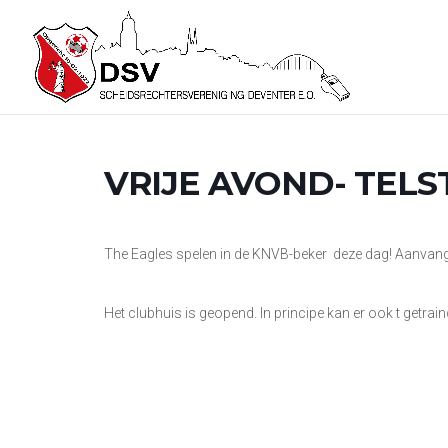
VRIJE AVOND- TELS
The Eagles spelen in de KNVB-beker deze dag! Aanvan
Het clubhuis is geopend. In principe kan er ook t getrai