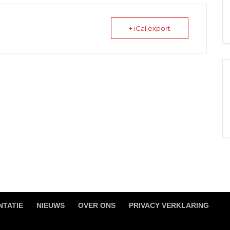
+ iCal export
TATIE
NIEUWS
OVER ONS
PRIVACY VERKLARING