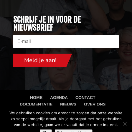
SCHRIJF JE IN VOOR DE
NIEUWSBRIEF
Schrijf je in en blijf op de hoogte van DSVenO.
Meld je aan!
HOME
AGENDA
CONTACT
DOCUMENTATIE
NIEUWS
OVER ONS
PRIVACY VERKLARING
We gebruiken cookies om ervoor te zorgen dat onze website
zo soepel mogelijk draait. Als je doorgaat met het gebruiken
van de website, gaan we er vanuit dat je ermee instemt.
Copyright 2018 DSV E.O. All Rights Reserved. Powered