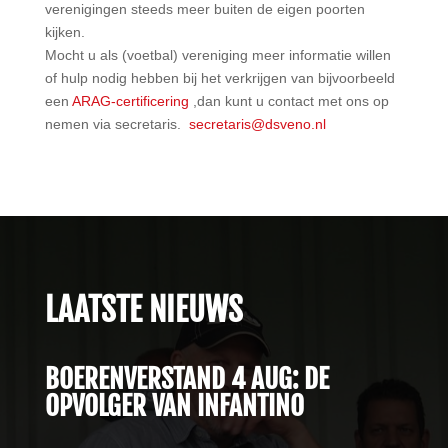
verenigingen steeds meer buiten de eigen poorten
kijken.
Mocht u als (voetbal) vereniging meer informatie willen
of hulp nodig hebben bij het verkrijgen van bijvoorbeeld
een
ARAG-certificering
,dan kunt u contact met ons op
nemen via secretaris.
secretaris@dsveno.nl
LAATSTE NIEUWS
BOERENVERSTAND 4 AUG: DE
OPVOLGER VAN INFANTINO