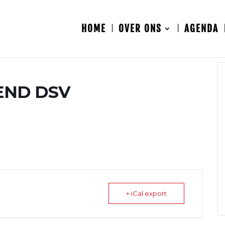
HOME
OVER ONS
AGENDA
END DSV
+ iCal export