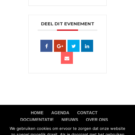
DEEL DIT EVENEMENT
HOME
AGENDA
CONTACT
DOCUMENTATIE
NIEUWS
OVER ONS
PRIVACY VERKLARING
We gebruiken cookies om ervoor te zorgen dat onze website
zo soepel mogelijk draait. Als je doorgaat met het gebruiken