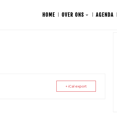
HOME
OVER ONS
AGENDA
+ iCal export