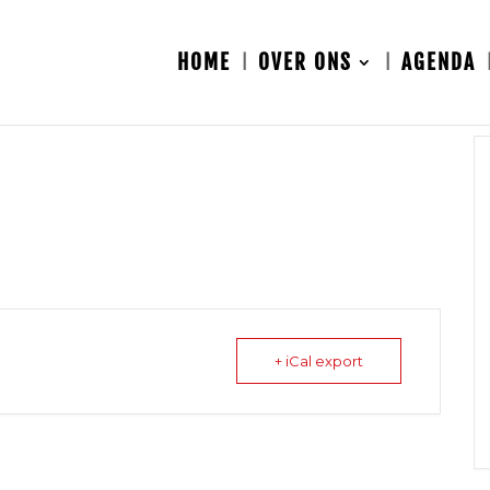
HOME
OVER ONS
AGENDA
+ iCal export