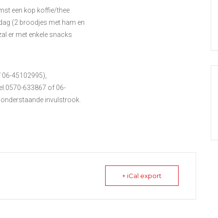
omst een kop koffie/thee
dag (2 broodjes met ham en
al er met enkele snacks
f 06-45102995),
tel.0570-633867 of 06-
 onderstaande invulstrook.
+ iCal export