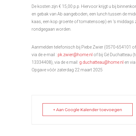
De kosten zijn € 15,00 p.p. Hiervoor krijgt u bij binnenk
en gebak van Ab aangeboden, een lunch tussen de mid
kaas, een kop groente of tomatensoep) en ’s middags z
rondgegaan worden.
Aanmelden telefonisch bij Piebe Zwier (0570-654101 o
via de e-mail :
pk.zwier@home.nl
of bij Gé Duchatteau (
13334408), via de e.mail:
g.duchatteau@home.nl
en via
Opgave vóór zaterdag 22 maart 2025
+ Aan Google Kalender toevoegen