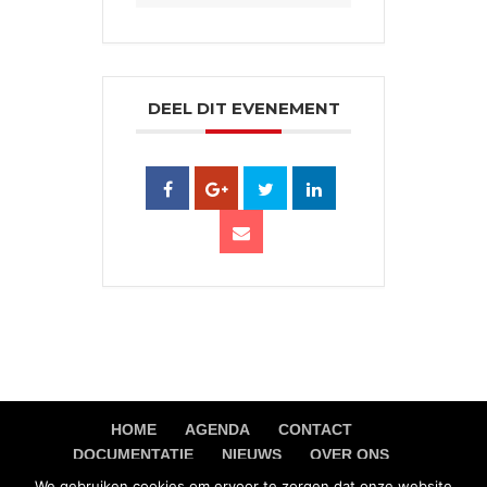
DEEL DIT EVENEMENT
HOME
AGENDA
CONTACT
DOCUMENTATIE
NIEUWS
OVER ONS
PRIVACY VERKLARING
We gebruiken cookies om ervoor te zorgen dat onze website