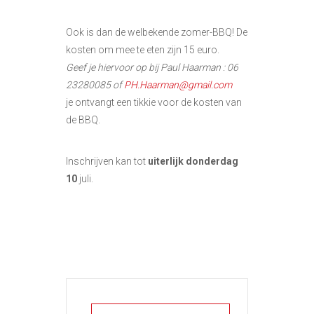
Ook is dan de welbekende zomer-BBQ! De
kosten om mee te eten zijn 15 euro.
Geef je hiervoor op bij Paul Haarman : 06
23280085 of
PH.Haarman@gmail.com
je ontvangt een tikkie voor de kosten van
de BBQ.
Inschrijven kan tot
uiterlijk donderdag
10
juli.