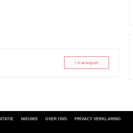
+ iCal export
TATIE
NIEUWS
OVER ONS
PRIVACY VERKLARING