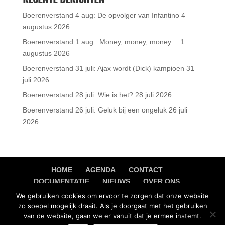
Boerenverstand 4 aug: De opvolger van Infantino
4
augustus 2026
Boerenverstand 1 aug.: Money, money, money…
1
augustus 2026
Boerenverstand 31 juli: Ajax wordt (Dick) kampioen
31
juli 2026
Boerenverstand 28 juli: Wie is het?
28 juli 2026
Boerenverstand 26 juli: Geluk bij een ongeluk
26 juli
2026
HOME
AGENDA
CONTACT
DOCUMENTATIE
NIEUWS
OVER ONS
PRIVACY VERKLARING
We gebruiken cookies om ervoor te zorgen dat onze website
zo soepel mogelijk draait. Als je doorgaat met het gebruiken
van de website, gaan we er vanuit dat je ermee instemt.
Copyright 2018 DSV E.O. All Rights Reserved. Powered