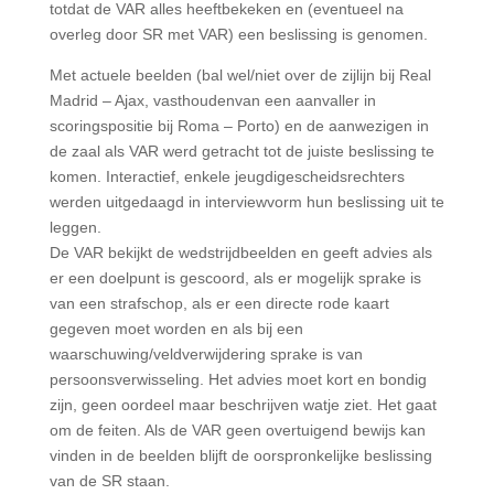
totdat de VAR alles heeftbekeken en (eventueel na
overleg door SR met VAR) een beslissing is genomen.
Met actuele beelden (bal wel/niet over de zijlijn bij Real
Madrid – Ajax, vasthoudenvan een aanvaller in
scoringspositie bij Roma – Porto) en de aanwezigen in
de zaal als VAR werd getracht tot de juiste beslissing te
komen. Interactief, enkele jeugdigescheidsrechters
werden uitgedaagd in interviewvorm hun beslissing uit te
leggen.
De VAR bekijkt de wedstrijdbeelden en geeft advies als
er een doelpunt is gescoord, als er mogelijk sprake is
van een strafschop, als er een directe rode kaart
gegeven moet worden en als bij een
waarschuwing/veldverwijdering sprake is van
persoonsverwisseling. Het advies moet kort en bondig
zijn, geen oordeel maar beschrijven watje ziet. Het gaat
om de feiten. Als de VAR geen overtuigend bewijs kan
vinden in de beelden blijft de oorspronkelijke beslissing
van de SR staan.