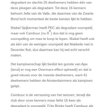
degradant en slechts 26 deelnemers hebben één van
deze ploegen als degradant. Tot deze 16 kenners
behoort Jelle van de Valle, die daarmee van de Zwarte
Bond toch momenteel de beste kansen lijkt te hebben.
Maikel Spijkerman heeft PEC als degradant voorspeld,
e
maar ook Cambuur (nu 8
) dus dat is nog geen
voorspelling om mee te koop te lopen. Maikel heeft ook
als één van de weinigen voorspeld dat Makkelie niet in
Deventer fluit, dus daarmee kan hij wel echt verschil
maken.
Het kampioenschap lijkt beslist ten gunste van Ajax
(tenzij er nog een Overmars-effect optreedt) en dat is
goed nieuws voor de meeste deelnemers, want 41
deelnemers hebben de Amsterdammers als kampioen
getipt.
Cambuur is de verrassing van het seizoen, terwijl die
club door onze kenners maar liefst 16 keer als
degradant is voorspeld. Frits Brinks heeft Cambuur als