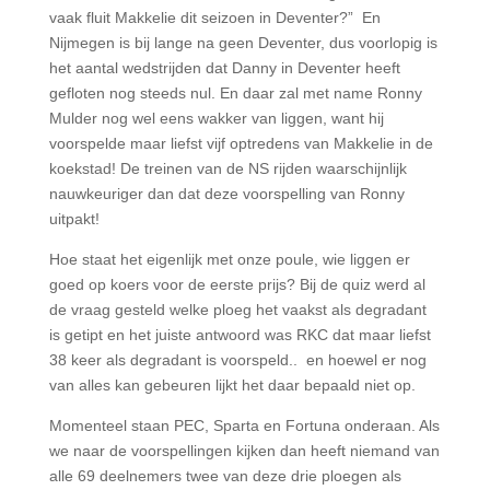
vaak fluit Makkelie dit seizoen in Deventer?” En
Nijmegen is bij lange na geen Deventer, dus voorlopig is
het aantal wedstrijden dat Danny in Deventer heeft
gefloten nog steeds nul. En daar zal met name Ronny
Mulder nog wel eens wakker van liggen, want hij
voorspelde maar liefst vijf optredens van Makkelie in de
koekstad! De treinen van de NS rijden waarschijnlijk
nauwkeuriger dan dat deze voorspelling van Ronny
uitpakt!
Hoe staat het eigenlijk met onze poule, wie liggen er
goed op koers voor de eerste prijs? Bij de quiz werd al
de vraag gesteld welke ploeg het vaakst als degradant
is getipt en het juiste antwoord was RKC dat maar liefst
38 keer als degradant is voorspeld.. en hoewel er nog
van alles kan gebeuren lijkt het daar bepaald niet op.
Momenteel staan PEC, Sparta en Fortuna onderaan. Als
we naar de voorspellingen kijken dan heeft niemand van
alle 69 deelnemers twee van deze drie ploegen als