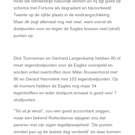
moet die familiestrijd natuurlijk winnen en hij ligt goed op
schema met Fortuna als degradant en bijvoorbeeld
Twente op de vijfde plaats in de eindrangschikking.
Maar dit zegt allemaal nog niet veel, want vooral de
doelpunten voor en tegen de Eagles leveren veel (straf)
punten op.
Dick Toorneman en Gerhard Langenkamp hebben 80 of
meer tegendoelpunten voor de Eagles voorspeld en
worden enkel overtroffen door Milan Rouwenhorst met
96 en Gerard Harmelink met 103 tegendoelpunten. Op
dit moment hebben de Eagles nog maar 34
tegentreffers en ieder doelpunt ernaast is goed voor 7
strafpunten…
“Tel uit je winst”, zou een goed accountant zeggen,
maar een bekend Rotterdamse wijsgeer zou dat
pareren met zijn eigen tegeltjeswijsheid: “De punten
worden pas op de laatste dag verdeeld” en daar kunnen