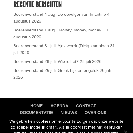
RECENTE BERICHTEN
Boerenverstand 4 aug: De opvolger van Infantino
4
augustus 2026
Boerenverstand 1 aug.: Money, money, money…
1
augustus 2026
Boerenverstand 31 juli: Ajax wordt (Dick) kampioen
31
juli 2026
Boerenverstand 28 juli: Wie is het?
28 juli 2026
Boerenverstand 26 juli: Geluk bij een ongeluk
26 juli
2026
HOME
AGENDA
CONTACT
DOCUMENTATIE
NIEUWS
OVER ONS
PRIVACY VERKLARING
We gebruiken cookies om ervoor te zorgen dat onze website
zo soepel mogelijk draait. Als je doorgaat met het gebruiken