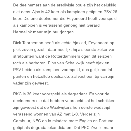
De deelnemers aan de eredivisie poule zijn het gelukkig
niet eens. Ajax is 42 keer als kampioen getipt en PSV 26
keer. Die ene deelnemer die Feyenoord heeft voorspeld
als kampioen is verassend genoeg niet Gerard
Harmelink maar mijn buurjongen.
Dick Toorneman heeft als echte Ajaxied, Feyenoord op
plek zeven gezet, daarmee lijkt hij als eerste zeker van
strafpunten want de Rotterdammers ogen dit seizoen
toch als herboren. Finn van Schalkwijk heeft Ajax en
PSV beiden als kampioen voorspeld, dus gelijk aantal
punten en hetzelfde doelsaldo: zal vast een tip van zijn
vader zijn geweest.
RKC is 36 keer voorspeld als degradant. En voor de
deelnemers die dat hebben voorspeld zal het schrikken
zijn geweest dat de Waalwijkers hun eerste wedstrijd
verassend wonnen van AZ met 1-0. Verder zijn
Cambuur, NEC en in mindere mate Eagles en Fortuna
getipt als degradatiekandidaten. Dat PEC Zwolle maar