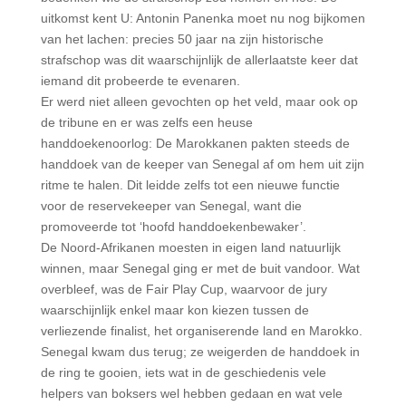
uitkomst kent U: Antonin Panenka moet nu nog bijkomen
van het lachen: precies 50 jaar na zijn historische
strafschop was dit waarschijnlijk de allerlaatste keer dat
iemand dit probeerde te evenaren.
Er werd niet alleen gevochten op het veld, maar ook op
de tribune en er was zelfs een heuse
handdoekenoorlog: De Marokkanen pakten steeds de
handdoek van de keeper van Senegal af om hem uit zijn
ritme te halen. Dit leidde zelfs tot een nieuwe functie
voor de reservekeeper van Senegal, want die
promoveerde tot ‘hoofd handdoekenbewaker’.
De Noord-Afrikanen moesten in eigen land natuurlijk
winnen, maar Senegal ging er met de buit vandoor. Wat
overbleef, was de Fair Play Cup, waarvoor de jury
waarschijnlijk enkel maar kon kiezen tussen de
verliezende finalist, het organiserende land en Marokko.
Senegal kwam dus terug; ze weigerden de handdoek in
de ring te gooien, iets wat in de geschiedenis vele
helpers van boksers wel hebben gedaan en wat vele