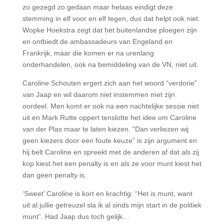
zo gezegd zo gedaan maar helaas eindigt deze
stemming in elf voor en elf tegen, dus dat helpt ook niet.
Wopke Hoekstra zegt dat het buitenlandse ploegen zijn
en ontbiedt de ambassadeurs van Engeland en
Frankrijk, maar die komen er na urenlang
onderhandelen, ook na bemiddeling van de VN, niet uit.
Caroline Schouten ergert zich aan het woord “verdorie”
van Jaap en wil daarom niet instemmen met zijn
oordeel. Men komt er ook na een nachtelijke sessie niet
uit en Mark Rutte oppert tenslotte het idee om Caroline
van der Plas maar te laten kiezen. “Dan verliezen wij
geen kiezers door een foute keuze” is zijn argument en
hij belt Caroline en spreekt met de anderen af dat als zij
kop kiest het een penalty is en als ze voor munt kiest het
dan geen penalty is.
‘Sweet’ Caroline is kort en krachtig: “Het is munt, want
uit al jullie getreuzel sla ik al sinds mijn start in de politiek
munt”. Had Jaap dus toch gelijk…