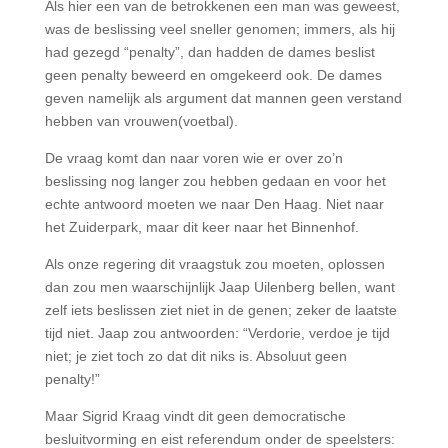
Als hier een van de betrokkenen een man was geweest,
was de beslissing veel sneller genomen; immers, als hij
had gezegd “penalty”, dan hadden de dames beslist
geen penalty beweerd en omgekeerd ook. De dames
geven namelijk als argument dat mannen geen verstand
hebben van vrouwen(voetbal).
De vraag komt dan naar voren wie er over zo’n
beslissing nog langer zou hebben gedaan en voor het
echte antwoord moeten we naar Den Haag. Niet naar
het Zuiderpark, maar dit keer naar het Binnenhof.
Als onze regering dit vraagstuk zou moeten, oplossen
dan zou men waarschijnlijk Jaap Uilenberg bellen, want
zelf iets beslissen ziet niet in de genen; zeker de laatste
tijd niet. Jaap zou antwoorden: “Verdorie, verdoe je tijd
niet; je ziet toch zo dat dit niks is. Absoluut geen
penalty!”
Maar Sigrid Kraag vindt dit geen democratische
besluitvorming en eist referendum onder de speelsters: