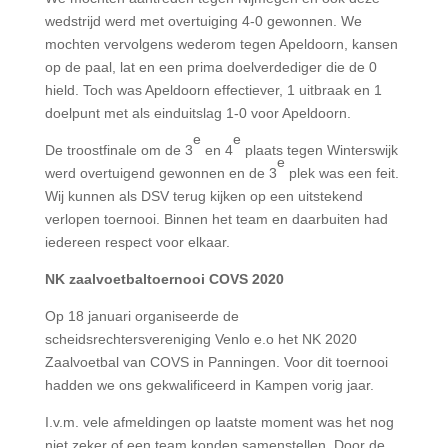
wedstrijd werd met overtuiging 4-0 gewonnen. We
mochten vervolgens wederom tegen Apeldoorn, kansen
op de paal, lat en een prima doelverdediger die de 0
hield. Toch was Apeldoorn effectiever, 1 uitbraak en 1
doelpunt met als einduitslag 1-0 voor Apeldoorn.
e
e
De troostfinale om de 3
en 4
plaats tegen Winterswijk
e
werd overtuigend gewonnen en de 3
plek was een feit.
Wij kunnen als DSV terug kijken op een uitstekend
verlopen toernooi. Binnen het team en daarbuiten had
iedereen respect voor elkaar.
NK zaalvoetbaltoernooi COVS 2020
Op 18 januari organiseerde de
scheidsrechtersvereniging Venlo e.o het NK 2020
Zaalvoetbal van COVS in Panningen. Voor dit toernooi
hadden we ons gekwalificeerd in Kampen vorig jaar.
I.v.m. vele afmeldingen op laatste moment was het nog
niet zeker of een team konden samenstellen. Door de