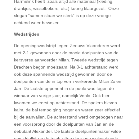
Harmelink heeft zoals altijd alle materiaal (kleding,
drankjes, wisselbekers, etc.) keurig klaargezet. Onze
slogan “samen staan we sterk” is op deze vroege
ochtend weer bewezen.
Wedstrijden
De openingswedstrijd tegen Zeeuws Vlaanderen werd
met 2-1 gewonnen door de mooie doelpunten van de
kersverse aanvoerder Milan. Tweede wedstrijd tegen
Drachten begon moeizaam. Na 0-1 achterstand werd
ook deze spannende wedstrijd gewonnen door de
doelpunten van de in top vorm verkerende Milan 2x en
Jan. De laatste opponent in de poule was tegen de
winnaar van vorige jaar, namelijk Venlo. Ook hier
kwamen we eerst op achterstand. De spelers bleven
kalm, de bal tempo ging hoger en waren zeer effectief
bij de aanvallen. De achterstand werd omgebogen naar
een voorsprong door de doelpunten van Jan en de
debutant Alexander. De laatste doelpuntenmaker wilde
onmiddellijk op de bank zitten door een welverdiende