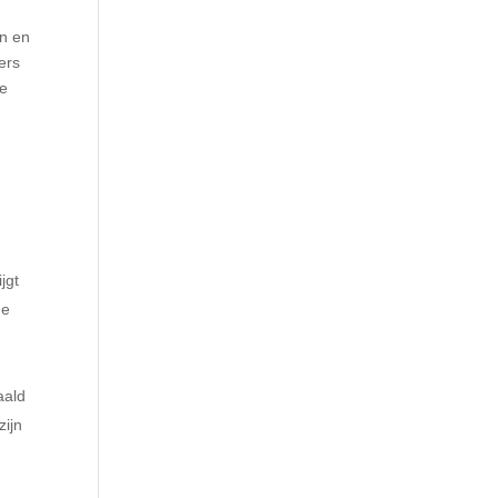
en en
ers
le
nd.
jgt
he
aald
zijn
an.