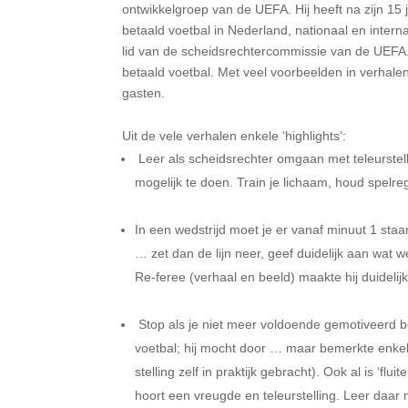
ontwikkelgroep van de UEFA. Hij heeft na zijn 15 
betaald voetbal in Nederland, nationaal en intern
lid van de scheidsrechtercommissie van de UEFA. 
betaald voetbal. Met veel voorbeelden in verhal
gasten.
Uit de vele verhalen
Leer als scheidsrechter omgaan met teleurstell
mogelijk te doen. Train je l
In een wedstrijd moet je er vanaf minuut 1 staa
… zet dan de lijn neer, geef duidelijk aan wat 
Re-feree (verhaal en beeld) maakte hij dui
Stop als je niet meer voldoende gemotiveerd be
voetbal; hij mocht door … maar bemerkte enkele 
stelling zelf in praktijk gebracht). Ook al is ‘f
hoort een vreugde en teleu