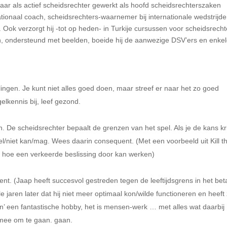
jaar als actief scheidsrechter gewerkt als hoofd scheidsrechterszaken
ationaal coach, scheidsrechters-waarnemer bij internationale wedstrijd
Ook verzorgt hij -tot op heden- in Turkije cursussen voor scheidsrecht
en, ondersteund met beelden, boeide hij de aanwezige DSV’ers en enke
 enkele ‘highlights’:
ingen. Je kunt niet alles goed doen, maar streef er naar het zo goed
ichaam, houd spelregelkennis bij, leef gezo
n. De scheidsrechter bepaalt de grenzen van het spel. Als je de kans kri
wel/niet kan/mag. Wees daarin consequent. (Met een voorbeeld uit Kill t
delijk hoe een verkeerde beslissing door kan werken)
nt. (Jaap heeft succesvol gestreden tegen de leeftijdsgrens in het bet
jaren later dat hij niet meer optimaal kon/wilde functioneren en heeft 
luiten’ een fantastische hobby, het is mensen-werk … met alles wat daarbij
rstelling. Leer daar mee om te gaan. ga