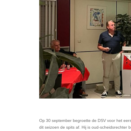
Op 30 september begroette de DSV voor het eerst
dit seizoen de spits af. Hij is oud-scheidsrechter