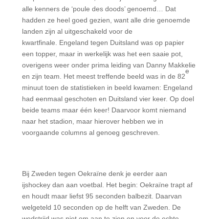
alle kenners de ‘poule des doods’ genoemd… Dat
hadden ze heel goed gezien, want alle drie genoemde
landen zijn al uitgeschakeld voor de
kwartfinale.
Engeland tegen Duitsland was op papier
een topper, maar in werkelijk was het een saaie pot,
overigens weer onder prima leiding van Danny Makkelie
e
en zijn team. Het meest treffende beeld was in de 82
minuut toen de statistieken in beeld kwamen: Engeland
had eenmaal geschoten en Duitsland vier keer. Op doel
beide teams maar één keer!
Daarvoor komt niemand
naar het stadion, maar hierover hebben we in
voorgaande columns al genoeg geschreven.
Bij Zweden tegen Oekraïne denk je eerder aan
ijshockey dan aan voetbal. Het begin: Oekraïne trapt af
en houdt maar liefst 95 seconden balbezit. Daarvan
welgeteld 10 seconden op de helft van Zweden. De
wedstrijd was niet om aan te zien en voor de echte