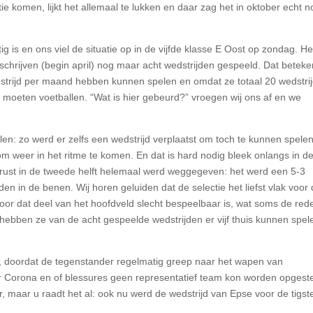
ie komen, lijkt het allemaal te lukken en daar zag het in oktober echt n
lastig is en ons viel de situatie op in de vijfde klasse E Oost op zondag. He
chrijven (begin april) nog maar acht wedstrijden gespeeld. Dat beteke
trijd per maand hebben kunnen spelen en omdat ze totaal 20 wedstri
 moeten voetballen. “Wat is hier gebeurd?” vroegen wij ons af en we
len: zo werd er zelfs een wedstrijd verplaatst om toch te kunnen spelen
 weer in het ritme te komen. En dat is hard nodig bleek onlangs in d
rust in de tweede helft helemaal werd weggegeven: het werd een 5-3
n in de benen. Wij horen geluiden dat de selectie het liefst vlak voor
rdoor dat deel van het hoofdveld slecht bespeelbaar is, wat soms de red
hebben ze van de acht gespeelde wedstrijden er vijf thuis kunnen spel
, doordat de tegenstander regelmatig greep naar het wapen van
oor Corona en of blessures geen representatief team kon worden opgeste
, maar u raadt het al: ook nu werd de wedstrijd van Epse voor de tigst