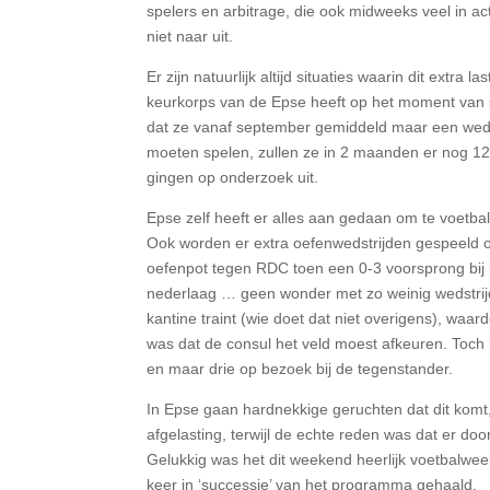
spelers en arbitrage, die ook midweeks veel in act
niet naar uit.
Er zijn natuurlijk altijd situaties waarin dit extra 
keurkorps van de Epse heeft op het moment van s
dat ze vanaf september gemiddeld maar een weds
moeten spelen, zullen ze in 2 maanden er nog 12
gingen op onderzoek uit.
Epse zelf heeft er alles aan gedaan om te voetbal
Ook worden er extra oefenwedstrijden gespeeld om
oefenpot tegen RDC toen een 0-3 voorsprong bij 
nederlaag … geen wonder met zo weinig wedstrijde
kantine traint (wie doet dat niet overigens), waa
was dat de consul het veld moest afkeuren. Toch 
en maar drie op bezoek bij de tegenstander.
In Epse gaan hardnekkige geruchten dat dit komt
afgelasting, terwijl de echte reden was dat er d
Gelukkig was het dit weekend heerlijk voetbalweer
keer in ‘successie’ van het programma gehaald.