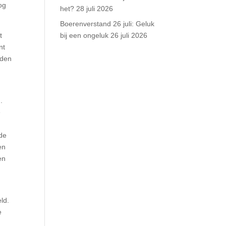
og
het?
28 juli 2026
Boerenverstand 26 juli: Geluk
bij een ongeluk
26 juli 2026
t
nt
jden
.
e
 de
en
en
ld.
e