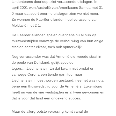
landenteams doorloopt ziet verassende uitslagen. In
april 2001 won Australië van Amerikaans Samoa met 31-
0 maar dat soort enorme uitslagen zien we niet meer.
Zo wonnen de Faeröer eilanden heel verassend van
Moldavië met 2-1.
De Faeröer eilanden spelen overigens nu al hun vijf
thuiswedstrijden vanwege de verbouwing van hun enige
stadion achter elkaar, toch ook opmerkelijk.
Nog verrassender was dat Armenië die tweede staat in
de poule van Duitsland, gelijk speelde
tegen…..Liechtenstein.
En dat kwam niet omdat er
vanwege Corona een tiende garnituur naar
Liechtenstein moest worden gestuurd, nee het was nota
bene een thuiswedstrijd voor de Armeniërs.
Luxemburg
heeft nu van de vier wedstrijden er al twee gewonnen en
dat is voor dat land een ongekend succes.
Maar de allergrootste verassing komt vanaf de