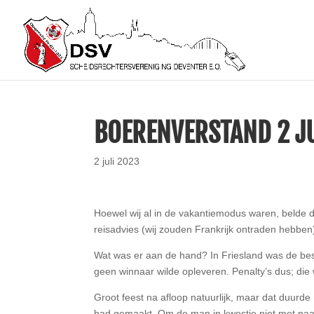
BOERENVERSTAND 2 J
2 juli 2023
Hoewel wij al in de vakantiemodus waren, belde 
reisadvies (wij zouden Frankrijk ontraden hebbe
Wat was er aan de hand? In Friesland was de bes
geen winnaar wilde opleveren. Penalty’s dus; di
Groot feest na afloop natuurlijk, maar dat duurde
had gemaakt. Om de man in kwestie niet met n