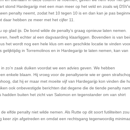
rt stond Hardegarijp met een man meer op het veld en zoals wij DSV’
geen penalty neemt, zodat het 10 tegen 10 is en dan kan je pas beginn
nt daar hebben ze meer met het cijfer 11.
 op glad ijs. De bond wilde de penalty’s graag opnieuw laten nemen.
ren, heeft echter al een dagvaarding klaarliggen. Bovendien is van be
dus het wordt nog een hele klus om een geschikte locatie te vinden voo
s gelijktijdig in Torremolinos en in Hardegarijp te laten nemen, kan van
s in zo’n zaak duiken voordat we een advies geven. We hebben
en enkele blaam. Hij vroeg voor de penaltyserie wie er geen strafscho
oog, dat hij er maar met moeite vijf van Hardegarijp kon vinden die h
iken ook onbevestigde berichten dat degene die de tiende penalty nam
s hadden buiten het zicht van Salomon en tegenstander om van shirt
 elfde penalty niet wilde nemen. Als Rutte op dit soort futiliteiten zou
tig keer zijn afgetreden en omdat een rechtsgang tegenwoordig minimaa