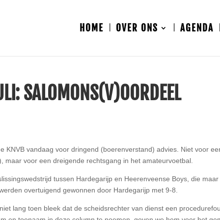
HOME
OVER ONS
AGENDA
ULI: SALOMONS(V)OORDEEL
de KNVB vandaag voor dringend (boerenverstand) advies. Niet voor ee
n), maar voor een dreigende rechtsgang in het amateurvoetbal.
lissingswedstrijd tussen Hardegarijp en Heerenveense Boys, die maar
e werden overtuigend gewonnen door Hardegarijp met 9-8.
 niet lang toen bleek dat de scheidsrechter van dienst een procedurefo
aam en toenaam in deze column te noemen, geven we hem voor het g