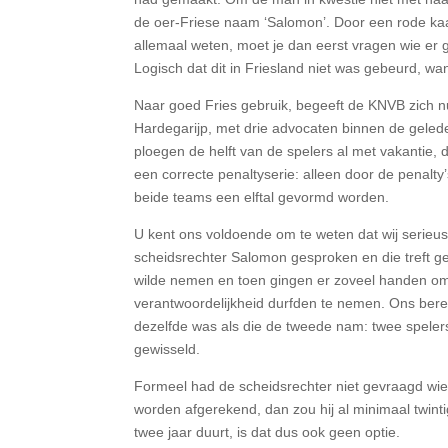
de oer-Friese naam ‘Salomon’. Door een rode kaa
allemaal weten, moet je dan eerst vragen wie er 
Logisch dat dit in Friesland niet was gebeurd, wa
Naar goed Fries gebruik, begeeft de KNVB zich nu
Hardegarijp, met drie advocaten binnen de gelede
ploegen de helft van de spelers al met vakantie, 
een correcte penaltyserie: alleen door de penalty’
beide teams een elftal gevormd worden.
U kent ons voldoende om te weten dat wij serieu
scheidsrechter Salomon gesproken en die treft ge
wilde nemen en toen gingen er zoveel handen omh
verantwoordelijkheid durfden te nemen. Ons bere
dezelfde was als die de tweede nam: twee speler
gewisseld.
Formeel had de scheidsrechter niet gevraagd wie de
worden afgerekend, dan zou hij al minimaal twin
twee jaar duurt, is dat dus ook geen optie.