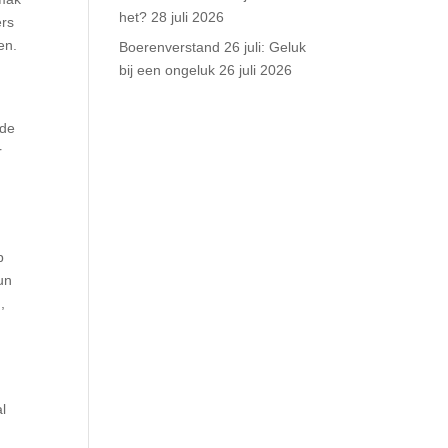
het?
28 juli 2026
ers
en.
Boerenverstand 26 juli: Geluk
bij een ongeluk
26 juli 2026
ide
r
p
un
,
l