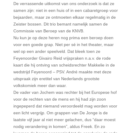
De verrassende uitkomst van ons onderzoek is dat ze
samen zijn: niet in een huis of in een cabaretgroep voor
bejaarden, maar ze ontmoeten elkaar regelmatig in de
Zeister bossen. Dit trio bemant namelijk samen de
Commissie van Beroep van de KNVB.
Nu kun je op deze heren nog prima een beroep doen
voor een goede grap. Niet per sé in het theater, maar
wel op een ander speelveld. Dat bleek toen ze
Feyenoorder Givairo Reid vrijspraken n.a.v. de rode
kaart die hij ontving van scheidsrechter Makkelie in de
wedstrijd Feyenoord – PSV. André maakte met deze
uitspraak zijn eretitel van Nederlands grootste
volkskomiek meer dan waar.
De vader van Jochem was rechter bij het Europese hof
voor de rechten van de mens en hij had zijn zoon
ingepeperd dat niemand veroordeeld mag worden voor
een licht vergrijp. Om grappen van De Jonge is de
laatste vijf jaar al niet meer gelachen, dus “daar moest
nodig verandering in komen”, aldus Freek. En zo