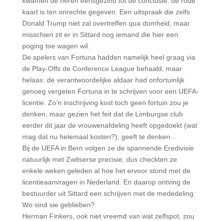
kwamen de heren eensgezind tot de conclusie: de rode
kaart is ten onrechte gegeven. Een uitspraak die zelfs
Donald Trump niet zal overtreffen qua domheid, maar
misschien zit er in Sittard nog iemand die hier een
poging toe wagen wil.
De spelers van Fortuna hadden namelijk heel graag via
de Play-Offs de Conference League behaald, maar
helaas: de verantwoordelijke aldaar had onfortuinlijk
genoeg vergeten Fortuna in te schrijven voor een UEFA-
licentie. Zo’n inschrijving kost toch geen fortuin zou je
denken, maar gezien het feit dat de Limburgse club
eerder dit jaar de vrouwenafdeling heeft opgedoekt (wat
mag dat nu helemaal kosten?), geeft te denken…
Bij de UEFA in Bern volgen ze de spannende Eredivisie
natuurlijk met Zwitserse precisie, dus checkten ze
enkele weken geleden al hoe het ervoor stond met de
licentieaanvragen in Nederland. En daarop ontving de
bestuurder uit Sittard een schrijven met de mededeling:
Wo sind sie geblieben?
Herman Finkers, ook niet vreemd van wat zelfspot, zou