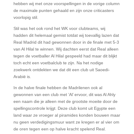
hebben wij met onze voorspellingen in de vorige column
de maximale punten gehaald en zijn onze criticasters
voorlopig stil.
Stil was het ook rond het WK voor clubteams, wij
hadden dit helemaal gemist totdat wij toevallig lazen dat
Real Madrid dit had gewonnen door in de finale met 5-3
van Al Hilal te winnen. Wij dachten eerst dat Real alleen
tegen de voetballer Al Hilal gespeeld had maar dit blijkt
toch echt een voetbalclub te zijn. Na het nodige
zoekwerk ontdekten we dat dit een club uit Saoedi-
Arabië is.
In de halve finale hebben de Madrilenen ook al
gewonnen van een club met ‘Al’ ervoor, dit was Al Ahly
een naam die je alleen met de grootste moeite door de
spellingscontrole krijgt. Deze club komt uit Egypte een
land waar ze vroeger al piramides konden bouwen maar
nu geen verdedigingsmuur want ze kregen er al vier om
de oren tegen een op halve kracht spelend Real.